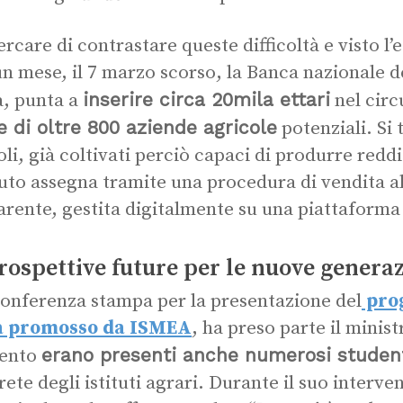
ercare di contrastare queste difficoltà e visto l
un mese, il 7 marzo scorso, la Banca nazionale de
inserire circa 20mila ettari
, punta a
nel circ
e di oltre 800 aziende agricole
potenziali. Si 
oli, già coltivati perciò capaci di produrre reddi
ituto assegna tramite una procedura di vendita al
arente, gestita digitalmente su una piattaforma
rospettive future per le nuove genera
conferenza stampa per la presentazione del
pro
a promosso da ISMEA
, ha preso parte il minis
erano presenti anche numerosi studen
vento
rete degli istituti agrari. Durante il suo interve