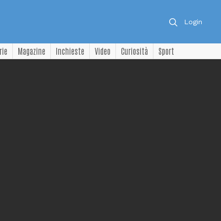
Login
rie
Magazine
Inchieste
Video
Curiosità
Sport