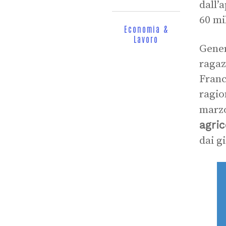
dall’
60 mi
Economia &
Lavoro
Gener
ragaz
Franc
ragio
marzo
agric
dai g