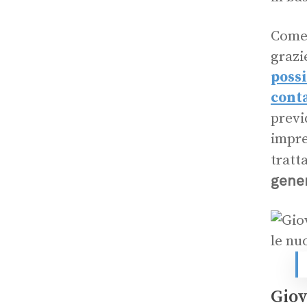
Come 
grazi
possi
cont
previd
impre
tratt
gene
Giov