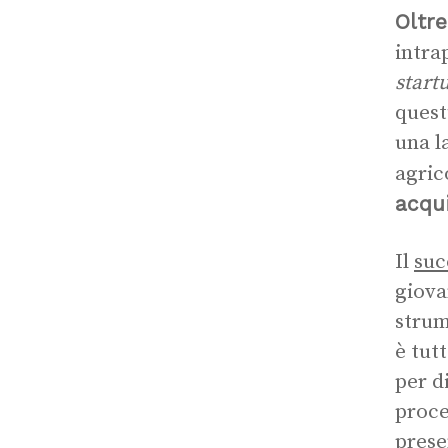
Oltre
intra
start
quest
una l
agric
acqui
Il
suc
giova
strum
è tut
per d
proce
prese