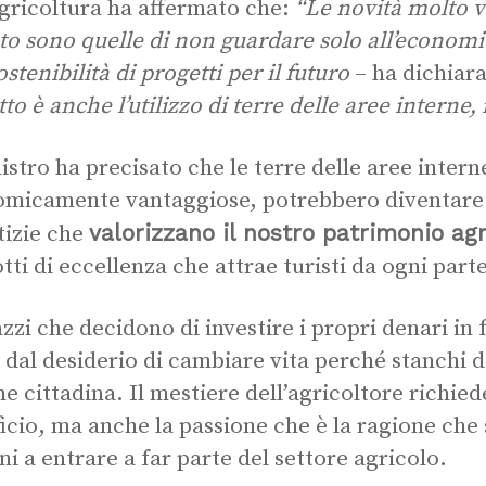
Agricoltura ha affermato che:
“Le novità molto vi
to sono quelle di non guardare solo all’economi
ostenibilità di progetti per il futuro
– ha dichiar
tto è anche l’utilizzo di terre delle aree intern
nistro ha precisato che le terre delle aree inter
micamente vantaggiose, potrebbero diventare n
valorizzano il nostro patrimonio agr
tizie che
tti di eccellenza che attrae turisti da ogni par
azzi che decidono di investire i propri denari in 
i dal desiderio di cambiare vita perché stanchi de
ne cittadina. Il mestiere dell’agricoltore richi
ficio, ma anche la passione che è la ragione che
ni a entrare a far parte del settore agricolo.