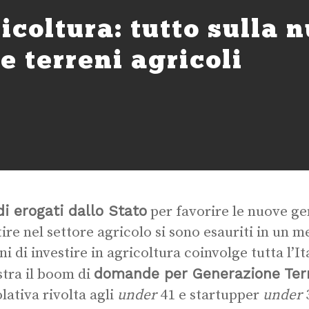
icoltura: tutto sulla 
e terreni agricoli
di erogati dallo Stato
per favorire le nuove ge
tire nel settore agricolo si sono esauriti in un me
ni di investire in agricoltura coinvolge tutta l’I
domande per Generazione Ter
tra il boom di
lativa rivolta agli
under
41 e startupper
under
3