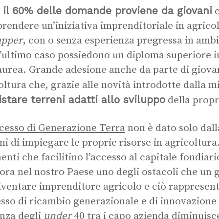
 il 60% delle domande proviene da giovani
c
prendere un’iniziativa imprenditoriale in agricol
upper
, con o senza esperienza pregressa in ambi
’ultimo caso possiedono un diploma superiore 
aurea. Grande adesione anche da parte di giovani
oltura che, grazie alle novità introdotte dalla m
stare terreni adatti allo sviluppo
della propr
cesso di Generazione Terra
non è dato solo dall
ni di impiegare le proprie risorse in agricoltur
enti che facilitino l’accesso al capitale fondiari
tora nel nostro Paese uno degli ostacoli che un
iventare imprenditore agricolo e ciò rappresent
sso di ricambio generazionale e di innovazione 
nza degli
under
40 tra i capo azienda diminuisc