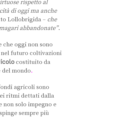
rtuose rispetto al
cità di oggi ma anche
ato Lollobrigida –
che
e, magari abbandonate”
.
ne che oggi non sono
el futuro coltivazioni
icolo
costituito da
te del mondo
.
fondi agricoli sono
i ritmi dettati dalla
ede non solo impegno e
 spinge sempre più