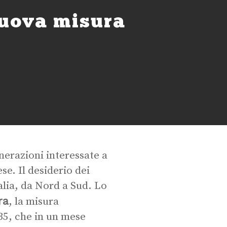
nuova misura
nerazioni interessate a
se. Il desiderio dei
talia, da Nord a Sud. Lo
ra
, la misura
5, che in un mese