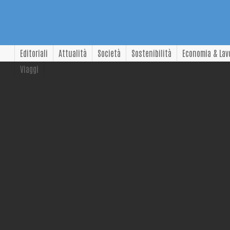
Editoriali
Attualità
Società
Sostenibilità
Economia & Lav
Viaggi