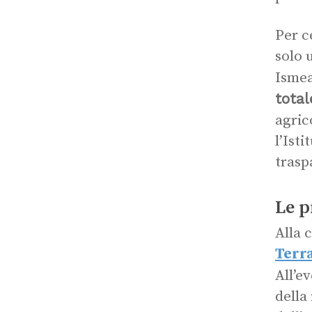
Per c
solo 
Ismea
total
agric
l’Ist
trasp
Le p
Alla 
Terr
All’e
della 