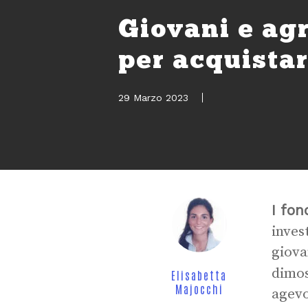
Giovani e agr
per acquistar
29 Marzo 2023
I fon
inves
giova
dimos
Elisabetta
Majocchi
agevo