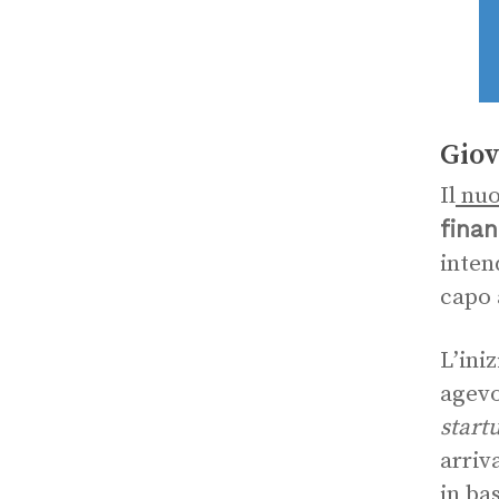
Giov
Il
nuo
finan
inten
capo 
L’ini
agevo
start
arriva
in bas