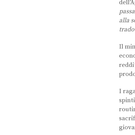
dell’
passa
alla s
trado
Il mi
econo
reddi
prodo
I rag
spint
routi
sacri
giova