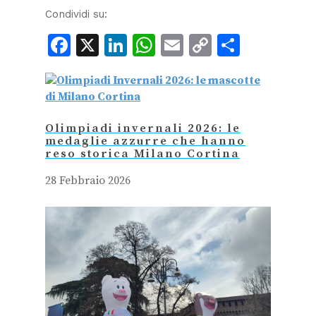
Condividi su:
Facebook
X
LinkedIn
WhatsApp
Email
Copy
Condiv
Link
Olimpiadi invernali 2026: le
medaglie azzurre che hanno
reso storica Milano Cortina
28 Febbraio 2026