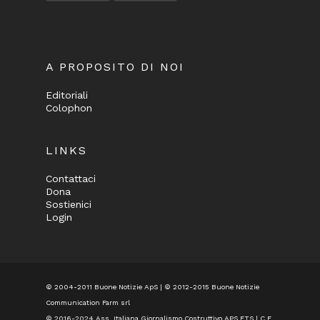
A PROPOSITO DI NOI
Editoriali
Colophon
LINKS
Contattaci
Dona
Sostienici
Login
© 2004-2011 Buone Notizie ApS | © 2012-2015 Buone Notizie
Communication Farm srl
© 2016-2024
Ass. Italiana Giornalismo Costruttivo APS ETS
| C.F.