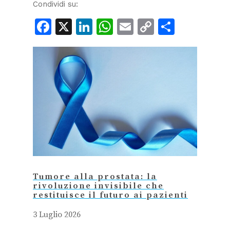
Condividi su:
Facebook
X
LinkedIn
WhatsApp
Email
Copy
Condiv
Link
Tumore alla prostata: la
rivoluzione invisibile che
restituisce il futuro ai pazienti
3 Luglio 2026