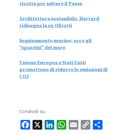
ricetta per salvare il Paese
Architettura sostenibile. Harvard
ridisegna la ex-Olivetti
Inquinamento marino: ecco gli
“spazzini” del mare
Unione Europea e Stati Uniti
promettono di ridurre le emissioni di
CO2
Condividi su:
Facebook
X
LinkedIn
WhatsApp
Email
Copy
Condiv
Link