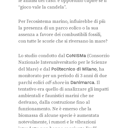
le analisi del caso: è opportuno capire se il
“gioco vale la candela”.
Per l’ecosistema marino, influirebbe di più
la presenza di un parco eolico o la sua
assenza a favore dei combustibili fossili,
con tutte le scorie che si riversano in mare?
Lo studio condotto dal
CoNISMa
(Consorzio
Nazionale Interuniversitario per le Scienze
del Mare) e dal
Politecnico di Milano
, ha
monitorato per un periodo di 3 anni di due
parchi eolici
off-shore
in
Danimarca
. Il
tentativo era quello di analizzare gli impatti
ambientali e faunistici marini che ne
derivano, dalla costruzione fino al
funzionamento.
Ne è emerso che la
biomassa di alcune specie è aumentata
notevolmente, i rumori e le vibrazioni