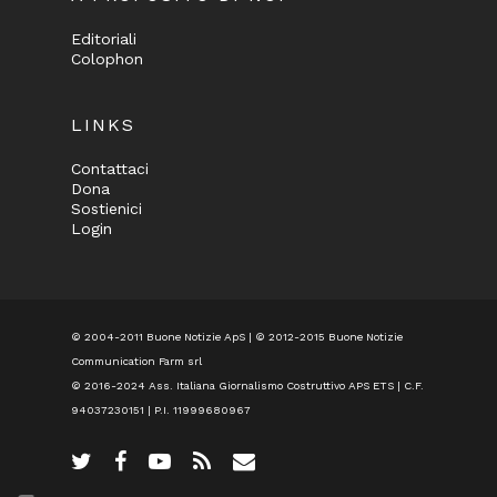
Editoriali
Colophon
LINKS
Contattaci
Dona
Sostienici
Login
© 2004-2011 Buone Notizie ApS | © 2012-2015 Buone Notizie
Communication Farm srl
© 2016-2024
Ass. Italiana Giornalismo Costruttivo APS ETS
| C.F.
94037230151 | P.I. 11999680967