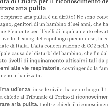
otta di Chiara per il riconoscimento de
irare aria pulita
 respirare aria pulita è un diritto? Ne sono convi
gno, genitori di un bambino di sei anni, che h
ne Piemonte per i livelli di inquinamento elevat
o livello di smog del capoluogo piemontese, la col
nate di Italia. L’alta concentrazione di CO2 nell’
ipale causa dei disturbi del bambino, che fin dal
to livelli di inquinamento altissimi tali da 
emi alle vie respiratorie
, costringendo la fam
meno urbanizzata.
rima udienza
, in sede civile, ha avuto luogo il
riconosciment
a chiede al Tribunale di Torino il
rare aria pulita.
Inoltre chiede il riconoscimen