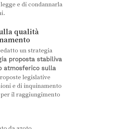
i legge e di condannarla
ni.
ulla qualità
uinamento
edatto un strategia
gia proposta stabiliva
to atmosferico sulla
oposte legislative
sioni e di inquinamento
a per il raggiungimento
nto da azoto