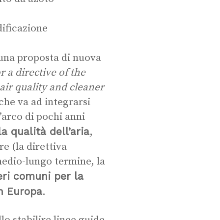
dificazione
una proposta di nuova
r a directive of the
ir quality and cleaner
 che va ad integrarsi
’arco di pochi anni
a qualità dell’aria
,
e (la direttiva
medio-lungo termine, la
eri comuni per la
in Europa
.