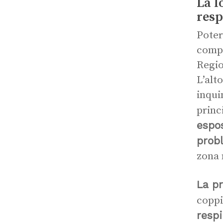
La l
resp
Poter
compa
Regio
L’alt
inqui
princ
espos
probl
zona 
La p
coppi
respi