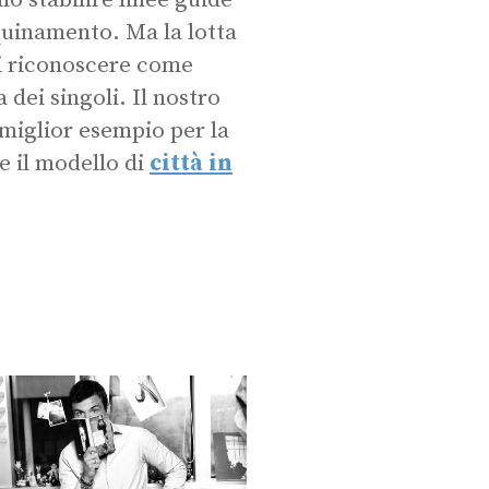
o stabilire linee guide
quinamento. Ma la lotta
 di riconoscere come
a dei singoli. Il nostro
miglior esempio per la
re il modello di
città in