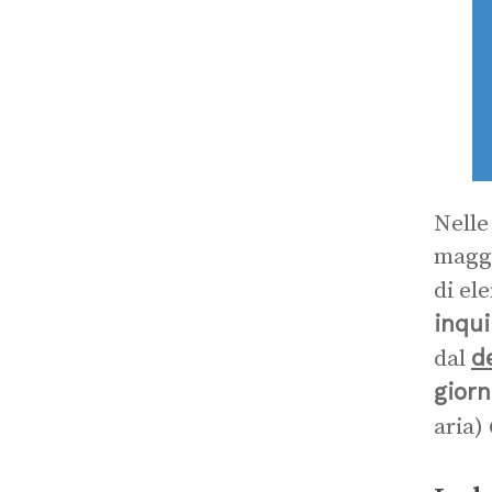
Nelle
maggi
di el
inqui
d
dal
giorn
aria)