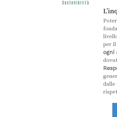
Sostenibilità
L’in
Poter
fonda
livel
per i
ogni 
dovut
Resp
gener
dalle
rispe