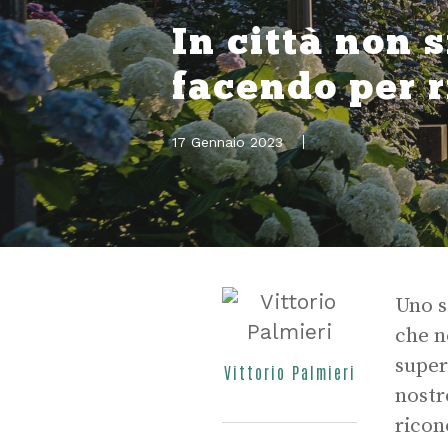
In città non s
facendo per 
17 Gennaio 2023
Uno s
che n
super
Vittorio Palmieri
nostr
ricono