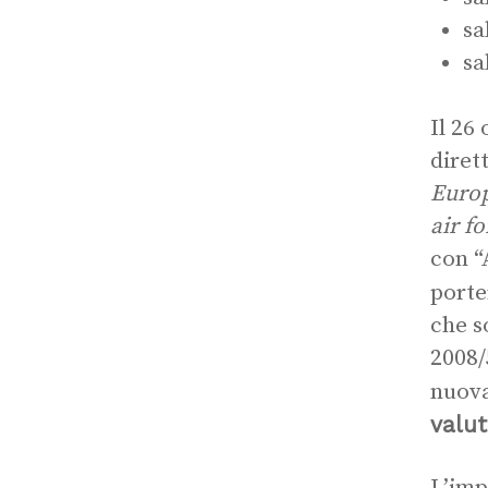
sa
sa
Il 26
dirett
Europ
air f
con “
porte
che s
2008/
nuova
valut