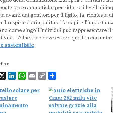
egno della Commissione Europea è costante nell
poste programmatiche per ridurre i livelli di in
ta avanti dai genitori per il figlio, la richiesta
o il respirare aria pulita ci fa capire l’importanz
no come singoli individui può rappresentare il 
ttività. L’obiettivo deve essere quello reinventa
e sostenibile
.
di su:
acebook
X
LinkedIn
WhatsApp
Email
Copy
Condividi
Link