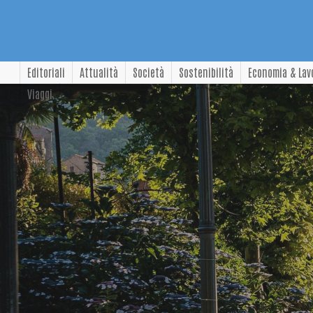
Editoriali
Attualità
Società
Sostenibilità
Economia & Lav
Viaggi