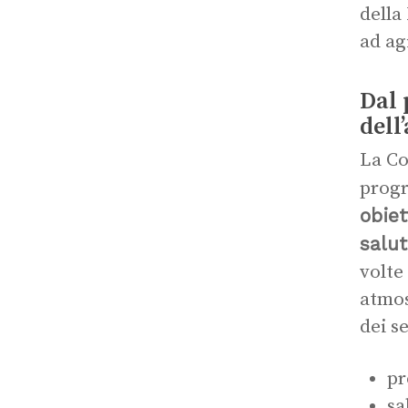
della
ad ag
Dal 
dell
La Co
prog
obiet
salut
volte
atmos
dei s
pr
sa