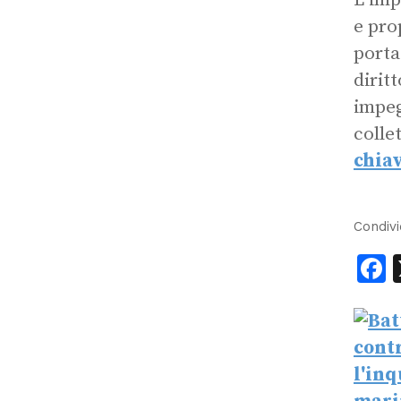
L’imp
e pro
porta
diritt
impeg
colle
chiav
Condivi
F