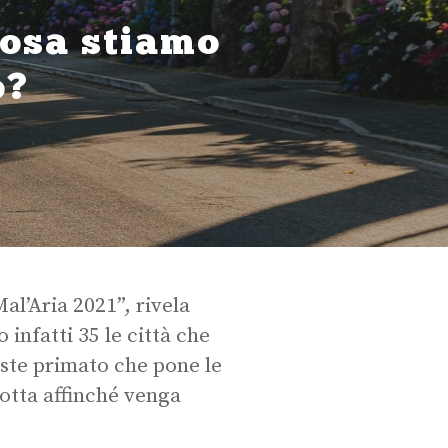
 cosa stiamo
o?
al’Aria 2021”, rivela
 infatti 35 le città che
iste primato che pone le
lotta affinché venga