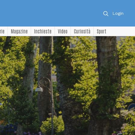
Login
rie
Magazine
Inchieste
Video
Curiosità
Sport