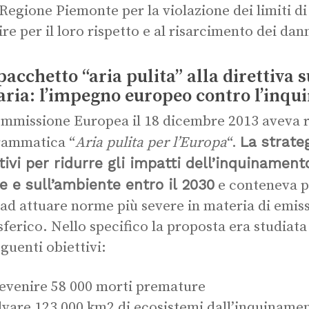
 Regione Piemonte per la violazione dei limiti d
ire per il loro rispetto e al risarcimento dei dan
pacchetto “aria pulita” alla direttiva s
’aria: l’impegno europeo contro l’inq
mmissione Europea il 18 dicembre 2013 aveva r
La strate
rammatica “
Aria pulita per l’Europa
“.
tivi per ridurre gli impatti dell’inquinamen
e e sull’ambiente entro il 2030
e conteneva pr
 ad attuare norme più severe in materia di emis
ferico. Nello specifico la proposta era studiat
eguenti obiettivi:
evenire 58 000 morti premature
lvare 123 000 km2 di ecosistemi dall’inquiname