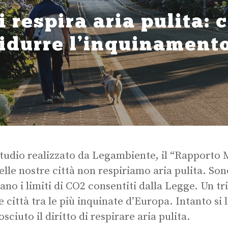
i respira aria pulita:
ridurre l’inquinament
tudio realizzato da Legambiente, il “Rapporto M
elle nostre città non respiriamo aria pulita. Sono
ano i limiti di CO2 consentiti dalla Legge. Un tr
e città tra le più inquinate d’Europa. Intanto si 
sciuto il diritto di respirare aria pulita.