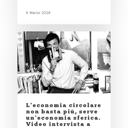
6 Marzo 2026
L’economia circolare
non basta più, serve
un’economia sferica.
Video intervista a