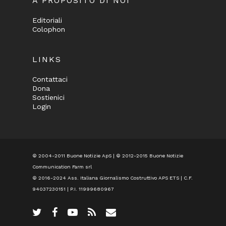
A PROPOSITO DI NOI
Editoriali
Colophon
LINKS
Contattaci
Dona
Sostienici
Login
© 2004-2011 Buone Notizie ApS | © 2012-2015 Buone Notizie
Communication Farm srl
© 2016-2024
Ass. Italiana Giornalismo Costruttivo APS ETS
| C.F.
94037230151 | P.I. 11999680967