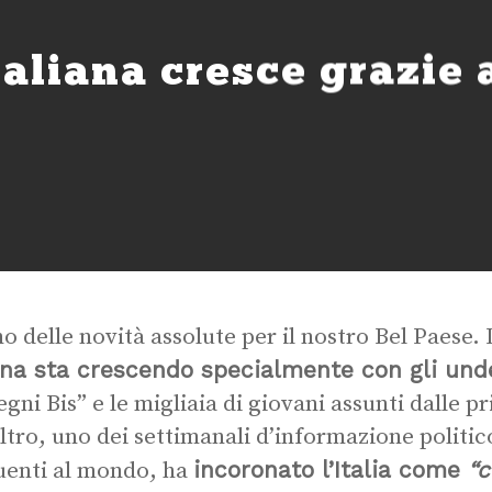
aliana cresce grazie 
no delle novità assolute per il nostro Bel Paese.
iana sta crescendo specialmente con gli und
egni Bis” e le migliaia di giovani assunti dalle pr
altro, uno dei settimanali d’informazione politi
incoronato l’Italia come
“c
luenti al mondo, ha