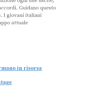
unzione ogni due uscite,
i accordi. Guidano questo
a
. I giovani italiani
uppo attuale
ormano in risorsa
stage