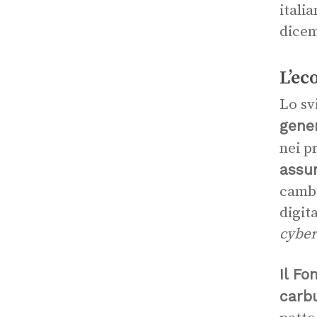
itali
dicem
L’ec
Lo sv
gene
nei p
assu
cambi
digit
cyber
Il Fo
carb