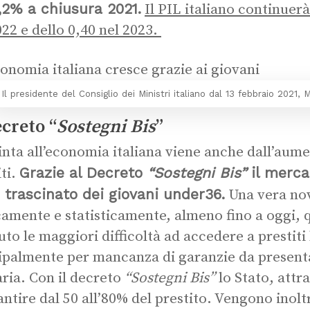
,2% a chiusura 2021.
Il PIL italiano continuerà
022 e dello 0,40 nel 2023.
Il presidente del Consiglio dei Ministri italiano dal 13 febbraio 2021, 
ecreto “
Sostegni Bis
”
inta all’economia italiana viene anche dall’aumen
Grazie al Decreto
“Sostegni Bis”
il merca
iti.
 trascinato dei giovani under36.
Una vera novi
camente e statisticamente, almeno fino a oggi, 
uto le maggiori difficoltà ad accedere a prestit
ipalmente per mancanza di garanzie da presentar
ria. Con il decreto
“Sostegni Bis”
lo Stato, attr
antire dal 50 all’80% del prestito. Vengono inolt