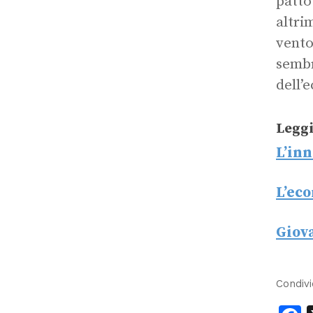
patto
altri
vent
sembr
dell’
Leggi
L’inn
L’eco
Giova
Condivi