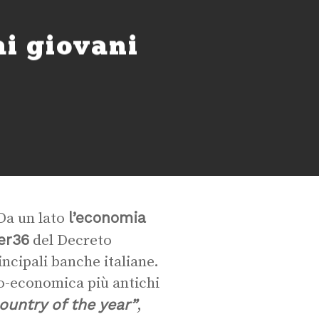
ai giovani
l’economia
 Da un lato
er36
del Decreto
incipali banche italiane.
co-economica più antichi
ountry of the year”
,