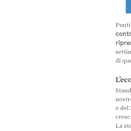
Punti
contr
ripr
setti
di qu
L’ec
Stand
nostr
e del
cresc
La st