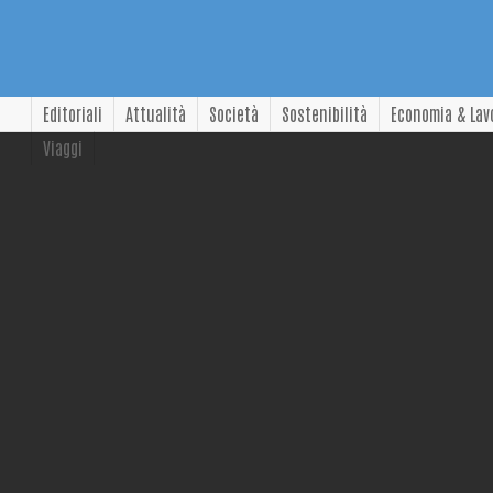
Editoriali
Attualità
Società
Sostenibilità
Economia & Lav
Viaggi