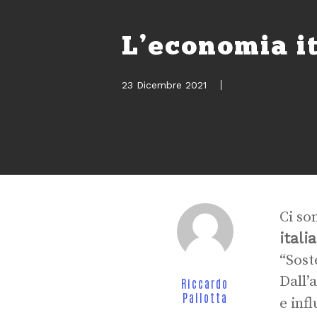
L’economia it
23 Dicembre 2021
Ci so
ital
“Sost
Dall’
Riccardo
Pallotta
e inf