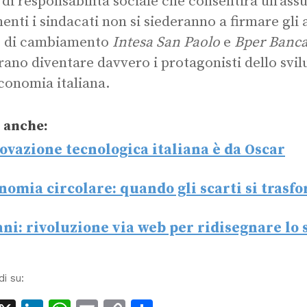
 di responsabilità sociale che consentirà un’ass
menti i sindacati non si siederanno a firmare gl
o di cambiamento
Intesa San Paolo
e
Bper Banc
ano diventare davvero i protagonisti dello svil
economia italiana.
 anche:
ovazione tecnologica italiana è da Oscar
nomia circolare: quando gli scarti si trasf
ni: rivoluzione via web per ridisegnare lo 
di su: