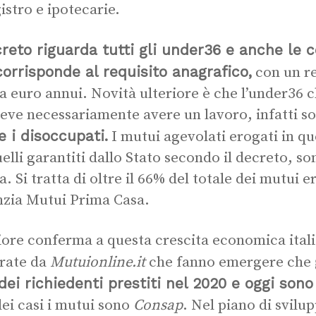
gistro e ipotecarie.
creto riguarda tutti gli under36 e anche le 
orrisponde al requisito anagrafico,
con un re
a euro annui. Novità ulteriore è che l’under36 ch
eve necessariamente avere un lavoro, infatti so
 i disoccupati.
I mutui agevolati erogati in q
uelli garantiti dallo Stato secondo il decreto, so
a. Si tratta di oltre il 66% del totale dei mutui 
zia Mutui Prima Casa.
iore conferma a questa crescita economica italia
rate da
Mutuionline.it
che fanno emergere che
ei richiedenti prestiti nel 2020 e oggi sono 
ei casi i mutui sono
Consap
. Nel piano di svilu