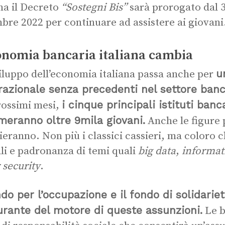
ana il Decreto
“Sostegni Bis”
sarà prorogato dal 3
bre 2022 per continuare ad assistere ai giovani
onomia bancaria italiana cambia
u
iluppo dell’economia italiana passa anche per
razionale senza precedenti nel settore banc
i cinque principali istituti banca
rossimi mesi,
meranno oltre 9mila giovani.
Anche le figure 
eranno. Non più i classici cassieri, ma coloro
ali e padronanza di temi quali
big data
,
informat
 security
.
ndo per l’occupazione e il fondo di solidarie
urante del motore di queste assunzioni.
Le b