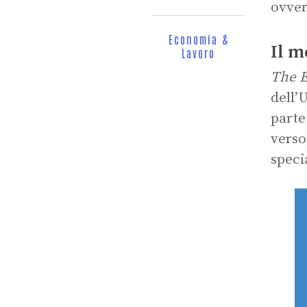
ovver
Economia &
Il m
Lavoro
The 
dell’
parte
verso
speci