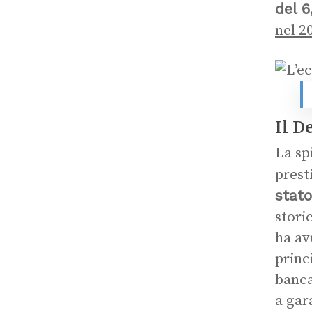
del 6
nel 2
Il D
La sp
prest
stato
stori
ha av
princ
banca
a gar