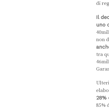
di re
Il de
uno c
40mil
non d
anche
tra q
46mil
Garan
Ulter
elabo
28% d
85% d