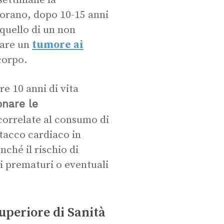
settimane la
iorano, dopo 10-15 anni
 quello di un non
pare un
tumore ai
 corpo.
e 10 anni di vita
nare le
correlate al consumo di
ttacco cardiaco in
ché il rischio di
i prematuri o eventuali
Superiore di Sanità