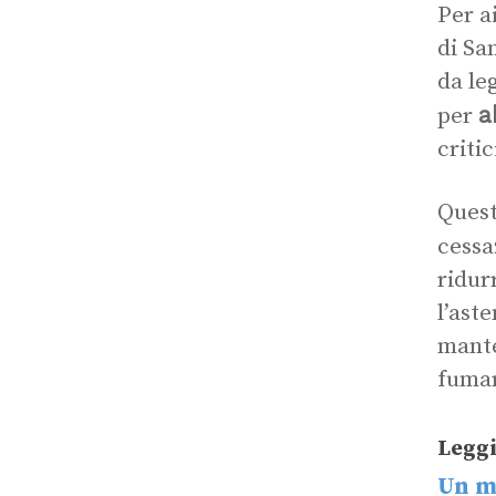
Per a
di Sa
da le
a
per
critic
Quest
cessa
ridur
l’ast
mante
fumar
Leggi
Un mi