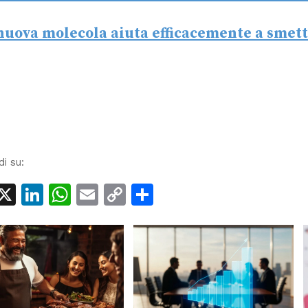
nuova molecola aiuta efficacemente a smet
di su:
acebook
X
LinkedIn
WhatsApp
Email
Copy
Condividi
Link