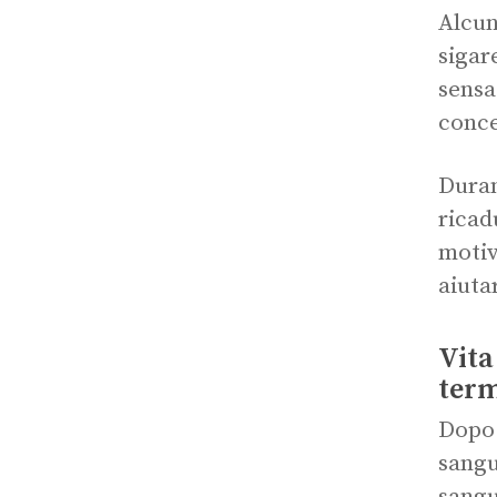
Alcun
sigar
sensaz
conce
Duran
ricad
motiv
aiuta
Vita
ter
Dopo 
sangu