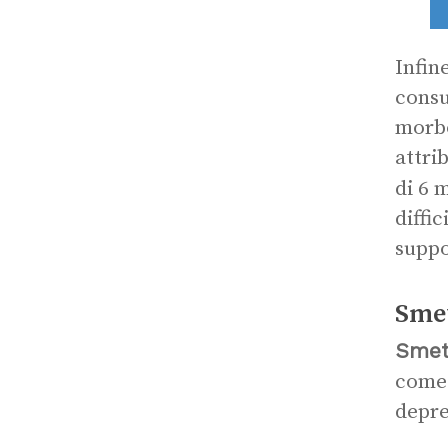
Infin
consu
morbo
attri
di 6 
diffi
suppo
Smet
Smet
come 
depre