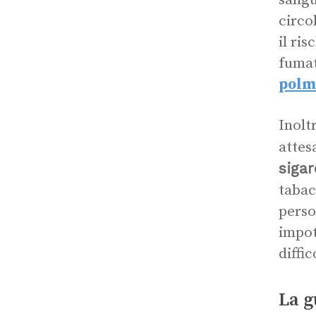
sangu
circo
il ri
fumat
polm
Inolt
attesa
sigar
tabac
perso
impot
diffi
La g