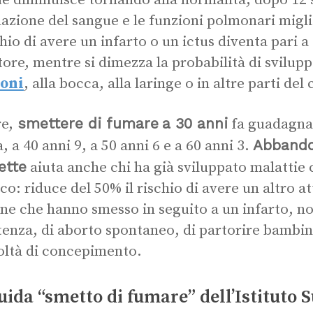
e diminuisce tornando alla normalità, dopo 12 
lazione del sangue e le funzioni polmonari migl
schio di avere un infarto o un ictus diventa pari a
ore, mentre si dimezza la probabilità di svilup
oni
, alla bocca, alla laringe o in altre parti del
smettere di fumare
a 30 anni
re,
fa guadagnar
Abbando
, a 40 anni 9, a 50 anni 6 e a 60 anni 3.
ette
aiuta anche chi ha già sviluppato malattie 
co: riduce del 50% il rischio di avere un altro a
ne che hanno smesso in seguito a un infarto, non
enza, di aborto spontaneo, di partorire bambin
coltà di concepimento.
uida “smetto di fumare” dell’Istituto 