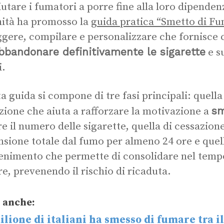
iutare i fumatori a porre fine alla loro dipendenz
nità ha promosso la
guida pratica “Smetto di Fu
ggere, compilare e personalizzare che fornisce co
bbandonare definitivamente le sigarette
e s
i.
a guida si compone di tre fasi principali: quella
sm
zione che aiuta a rafforzare la motivazione a
re il numero delle sigarette, quella di cessazio
ensione totale dal fumo per almeno 24 ore e quell
nimento che permette di consolidare nel tempo 
e, prevenendo il rischio di ricaduta.
 anche:
lione di italiani ha smesso di fumare tra il 