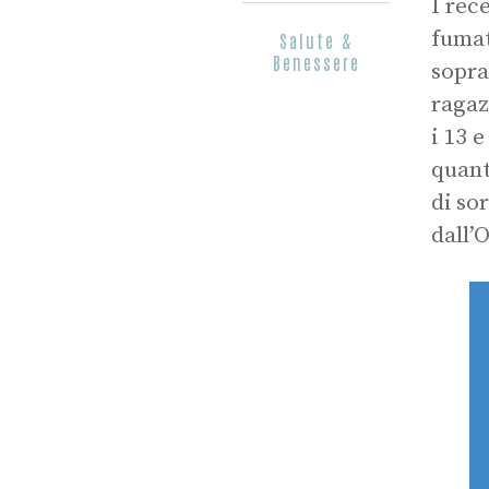
I rec
fumat
Salute &
Benessere
sopra
ragaz
i 13 
quant
di so
dall’