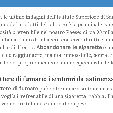
e, le ultime indagini dell’Istituto Superiore di S
mo dei prodotti del tabacco è la principale caus
sità prevenibile nel nostro Paese: circa 93 mil
buibili al fumo di tabacco, con costi diretti e ind
Abbandonare le sigarette
miliardi di euro.
è un
cile da raggiungere, ma non impossibile, soprattut
rto del proprio medico o di uno specialista dell
tere di fumare: i sintomi da astinenz
tere di fumare
può determinare sintomi da ast
voglia irrefrenabile di una sigaretta, rabbia, fr
ssione, irritabilità e aumento di peso.