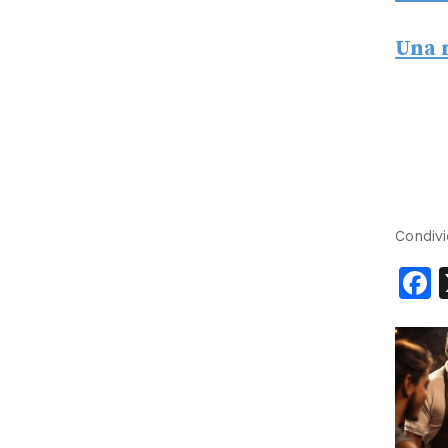
Una 
Condivi
F