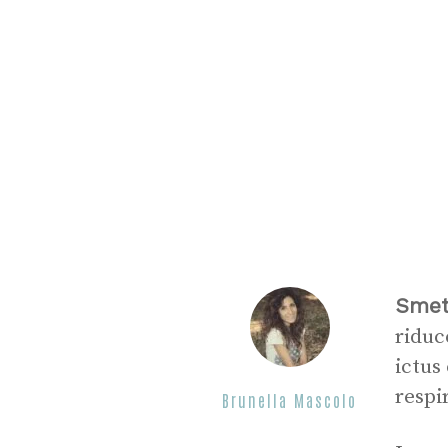
Smet
riduc
ictus 
respi
Brunella Mascolo