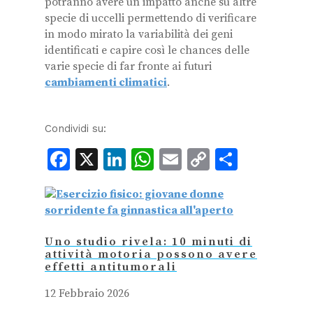
potranno avere un impatto anche su altre
specie di uccelli permettendo di verificare
in modo mirato la variabilità dei geni
identificati e capire così le chances delle
varie specie di far fronte ai futuri
cambiamenti climatici
.
Condividi su:
Facebook
X
LinkedIn
WhatsApp
Email
Copy
Condiv
Link
Uno studio rivela: 10 minuti di
attività motoria possono avere
effetti antitumorali
12 Febbraio 2026