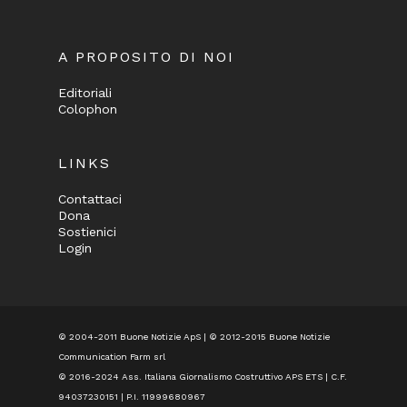
A PROPOSITO DI NOI
Editoriali
Colophon
LINKS
Contattaci
Dona
Sostienici
Login
© 2004-2011 Buone Notizie ApS | © 2012-2015 Buone Notizie
Communication Farm srl
© 2016-2024
Ass. Italiana Giornalismo Costruttivo APS ETS
| C.F.
94037230151 | P.I. 11999680967