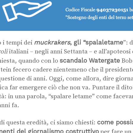
muckrakers
, gli “spalaletame
 i tempi dei
”: 
oli
italiani – negli anni Settanta – e all’apoteosi
scandalo Watergate
hiesta, quando con lo
Bob 
tein fecero cadere nientemeno che il presidente 
questione di anni. Oggi, come allora, dire giorn
fica far emergere ciò che non va. Puntare il dito
tà: in una parola, “spalare letame” come faceva
anni fa
.
come possi
 di questa eredità, ci siamo chiesti:
enti del giornalismo costruttivo
per fare un 