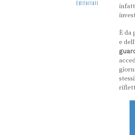
Editoriali
infat
inves
È da 
e del
guard
acced
giorn
stess
rifle