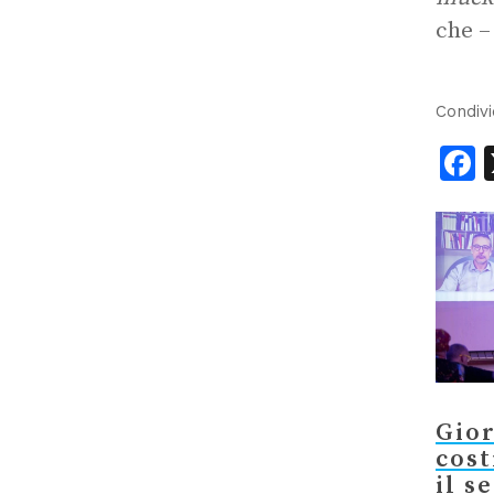
che –
Condivi
F
Gio
cost
il s