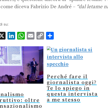
 come diceva Fabrizio De André –
“dal letame n
di su:
acebook
X
LinkedIn
WhatsApp
Email
Copy
Condividi
Link
Perché fare il
giornalista oggi?
Te lo spiego in
questa intervista
rnalismo
a me stesso
ruttivo: oltre
ensazionalismo