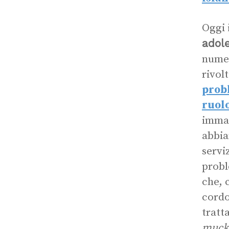
Oggi 
adol
numer
rivol
prob
ruol
immag
abbia
servi
probl
che, 
cordo
tratt
muck