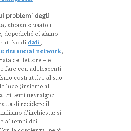
ui problemi degli
ta, abbiamo usato i
e, dopodiché ci siamo
truttivo di
dati
,
te dei social network
,
sta del lettore – e
e fare con adolescenti –
ismo costruttivo al suo
la luce (insieme al
ltri temi nevralgici
atta di recidere il
nalismo d’inchiesta: si
e ai tempi dei
 Con la coscienza, però,