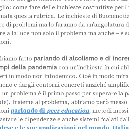
lio: come fare delle inchieste costruttive per i n
 nata questa rubrica. Le inchieste di Buonenoti
re di problemi ma lo faranno da un’angolatura d
re alla luce non solo il problema ma anche – e s
ioni.
parlando di alcolismo e di incr
biamo fatto
empi della pandemia
con un’inchiesta in cui a
eri in modo non infodemico. Cioè in modo mirat
eno e dargli contorni concreti anziché amplifi
 un problema è il primo passo per superare la pa
ste). Insieme al problema, abbiamo però messo 
ioni
parlando di
peer education
, metodi messi
astare le dipendenze e anche sistemi “calati dal
dese e le sue applicazioni nel mondo, Itali