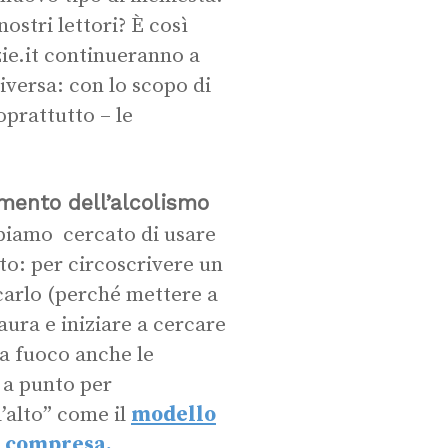
ostri lettori? È così
zie.it continueranno a
iversa: con lo scopo di
oprattutto – le
emento dell’alcolismo
bbiamo cercato di usare
o: per circoscrivere un
carlo (perché mettere a
ura e iniziare a cercare
a fuoco anche le
 a punto per
l’alto” come il
modello
a compresa.