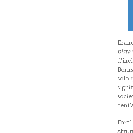
Erano
pistar
d’inc
Berns
solo 
signi
socie
cent’
Forti
strum