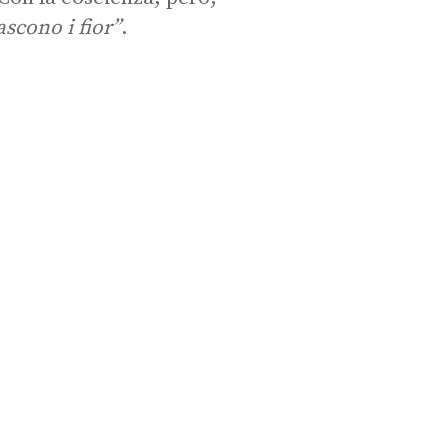
ascono i fior”
.