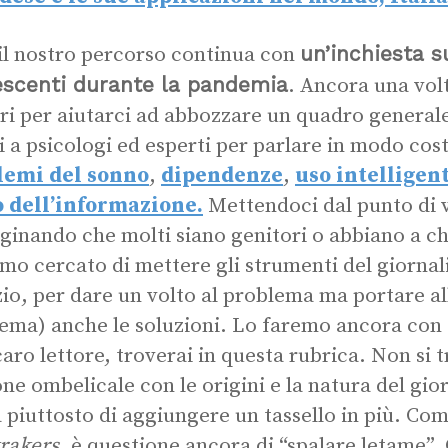
un’inchiesta s
il nostro percorso continua con
escenti durante la pandemia
. Ancora una vol
i per aiutarci ad abbozzare un quadro general
ti a psicologi ed esperti per parlare in modo cos
lemi del sonno
,
dipendenze
,
uso intelligen
o dell’informazione.
Mettendoci dal punto di vi
inando che molti siano genitori o abbiano a ch
mo cercato di mettere gli strumenti del giornal
zio, per dare un volto al problema ma portare al
ema) anche le soluzioni. Lo faremo ancora con a
caro lettore, troverai in questa rubrica. Non si tr
ne ombelicale con le origini e la natura del gior
a piuttosto di aggiungere un tassello in più. Com
rakers
, è questione ancora di “spalare letame”.