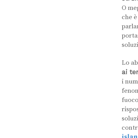
O meg
che è
parla
porta
soluz
Lo ab
ai t
i num
fenom
fuoco
rispo
soluz
contr
islan