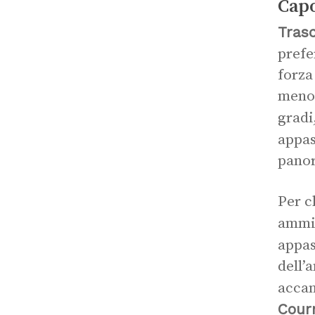
Capo
Trasc
prefe
forza
meno 
gradi
appas
panor
Per c
ammir
appa
dell’
accan
Cour