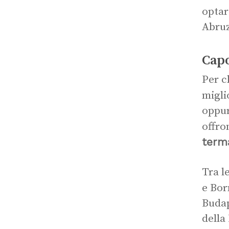
optar
Abruz
Capo
Per ch
migli
oppur
offro
terma
Tra l
e Bor
Budap
della