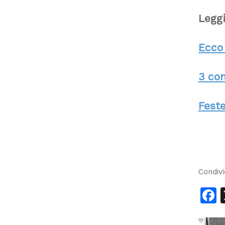
Legg
Ecco 
3 con
Feste
Condivi
F