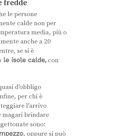
e fredde
he le persone
mente calde non per
emperatura media, più o
ilmente anche a 20
tre, se si è
le isole calde,
o
con
quasi d’obbligo
nfine, per chi è
teggiare l’arrivo
 e magari brindare
 gettonate sono:
Ampezzo
, oppure si può