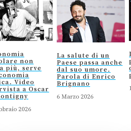
conomia
La salute di un
olare non
Paese passa anche
a più, serve
dal suo umore.
economia
Parola di Enrico
ica. Video
Brignano
rvista a Oscar
Montigny
6 Marzo 2026
bbraio 2026