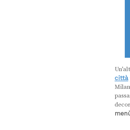
Un’al
città
Milan
passa
decor
menù