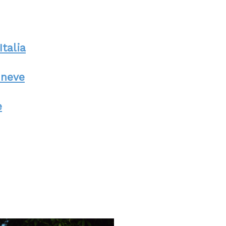
Italia
 neve
e