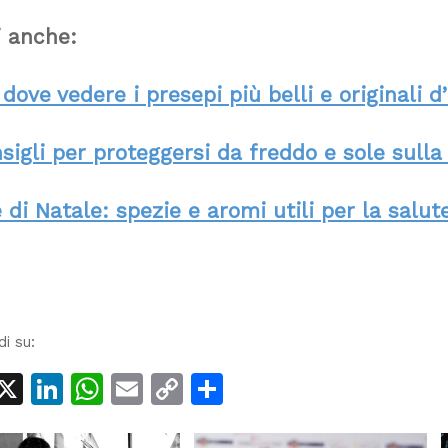
i anche:
dove vedere i presepi più belli e originali d’
sigli per proteggersi da freddo e sole sulla
 di Natale: spezie e aromi utili per la salut
di su:
acebook
X
LinkedIn
WhatsApp
Email
Copy
Condividi
Link