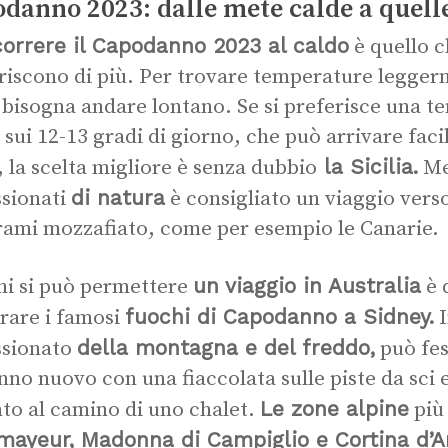
danno 2023: dalle mete calde a quell
orrere il Capodanno 2023 al caldo
è quello c
riscono di più. Per trovare temperature legger
 bisogna andare lontano. Se si preferisce una t
sui 12-13 gradi di giorno, che può arrivare fac
la Sicilia.
, la scelta migliore è senza dubbio
Men
di natura
sionati
è consigliato un viaggio vers
ami mozzafiato, come per esempio le Canarie.
un viaggio in Australia
hi si può permettere
è 
fuochi di Capodanno a Sidney.
are i famosi
I
della montagna e del freddo,
ssionato
può fes
anno nuovo con una fiaccolata sulle piste da sci
Le zone alpine
to al camino di uno chalet.
più
mayeur, Madonna di Campiglio e Cortina d’