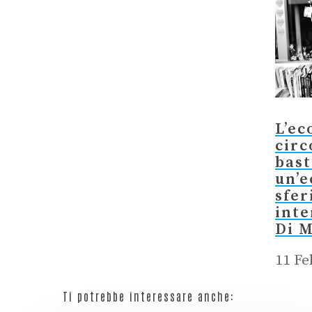
L’e
circ
bast
un’
sfer
inte
Di 
11 Fe
Ti potrebbe interessare anche: