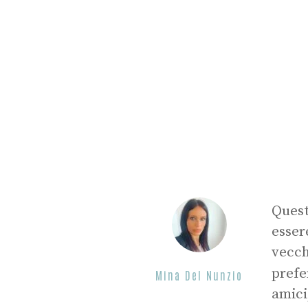
Ques
esser
vecch
prefe
Mina Del Nunzio
amici