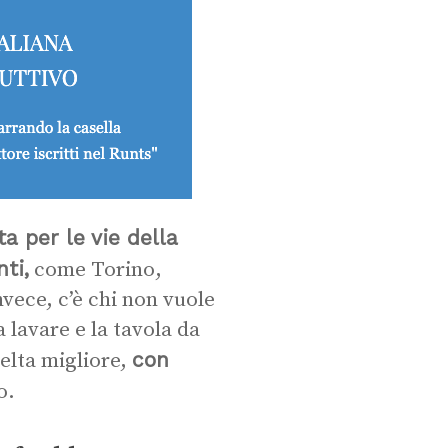
a per le vie della
ti,
come Torino,
vece, c’è chi non vuole
a lavare e la tavola da
con
celta migliore,
o.