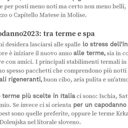
e per posti meno noti ma certo non meno belli
zo o Capitello Matese in Molise.
danno2023: tra terme e spa
lo stress dell’
i desidera lasciarsi alle spalle
alle terme,
ore è iniziare il nuovo anno
sia in c
e con amici. I principali stabilimenti termali in I
no spesso pacchetti che comprendono più notti
li rigeneranti,
buon cibo, aria pulita e un’atmo
terme più scelte in Italia
e
ci sono: Ischia, Sa
per un capodanno a
mio. Se invece ci si orienta
est sono quelle preferite, oppure le terme Krka i
 Dolenjska nel litorale sloveno.