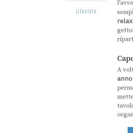
l’avv
Lifestyle
sempl
relax
getto
ripar
Capo
A vol
anno
perme
mette
tavol
organ