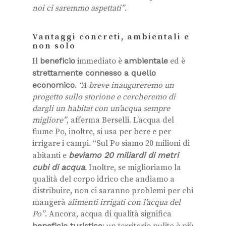
noi ci saremmo aspettati”
.
Vantaggi concreti, ambientali e
non solo
Il
beneficio
immediato è
ambientale
ed è
strettamente connesso a quello
economico
.
“A breve inaugureremo un
progetto sullo storione e cercheremo di
dargli un habitat con un’acqua sempre
migliore”
, afferma Berselli. L’acqua del
fiume Po, inoltre, si usa per bere e per
irrigare i campi.
“Sul Po siamo 20 milioni di
abitanti e
beviamo 20 miliardi di metri
cubi di acqua
. Inoltre, se miglioriamo la
qualità del corpo idrico che andiamo a
distribuire, non ci saranno problemi per chi
mangerà
alimenti irrigati con l’acqua del
Po”
. Ancora, acqua di qualità significa
beneficio turistico
: un territorio pulito è più