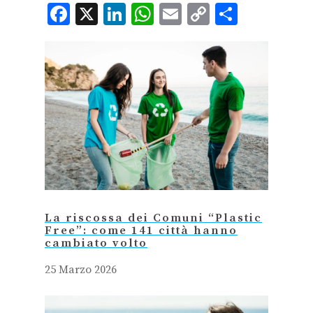
Facebook
X
LinkedIn
WhatsApp
Email
Copy
Condiv
Link
La riscossa dei Comuni “Plastic
Free”: come 141 città hanno
cambiato volto
25 Marzo 2026