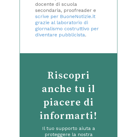
docente di scuola
secondaria, proofreader e
scrive per BuoneNotizie.it
grazie al
laboratorio di
giornalismo costruttivo per
diventare pubblicista
.
Riscopri
anche tu il
piacere di
informarti!
Il tuo supporto aiuta a
proteggere la nostra