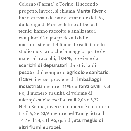
Colorno (Parma) e Torino. Il secondo
progetto, invece, si chiama
Manta River
e
ha interessato la parte terminale del Po,
dalla diga di Monicelli fino al Delta. I
tecnici hanno raccolto e analizzato i
campioni d’acqua prelevati dalle
microplastiche del fiume. I risultati dello
studio mostrano che la maggior parte dei
materiali raccolti, il
64%
, proviene da
scarichi di depuratori
, da attività di
pesca
e dal comparto
agricolo
e
sanitario
.
Il
25%
, invece, proviene da
imballaggi
industriali
, mentre l’
11%
da
fonti civili.
Nel
Po, il numero su unità di volume di
microplastiche oscilla tra il 2,06 e 8,22.
Nella Senna, invece, il numero è compreso
tra il 9,6 e 63,9, mentre nel Tamigi è tra il
14,2 e il 24,8. Il
Po
, quindi,
sta meglio di
altri fiumi europei
.