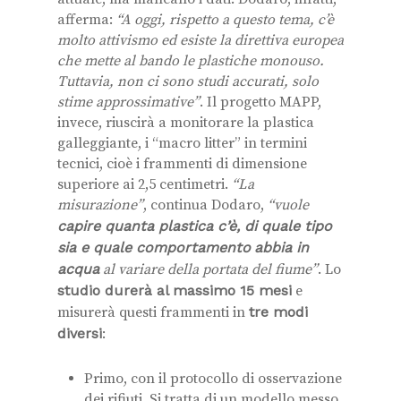
afferma:
“A oggi, rispetto a questo tema, c’è
molto attivismo ed esiste la direttiva europea
che mette al bando le plastiche monouso.
Tuttavia, non ci sono studi accurati, solo
stime approssimative”
. Il progetto MAPP,
invece, riuscirà a monitorare la plastica
galleggiante, i “macro litter” in termini
tecnici, cioè i frammenti di dimensione
superiore ai 2,5 centimetri.
“La
misurazione”
, continua Dodaro,
“vuole
capire quanta plastica c’è, di quale tipo
sia e quale comportamento
abbia in
acqua
al variare della portata del fiume”
. Lo
studio durerà al massimo 15 mesi
e
misurerà questi frammenti in
tre modi
diversi
:
Primo, con il protocollo di osservazione
dei rifiuti. Si tratta di un modello messo