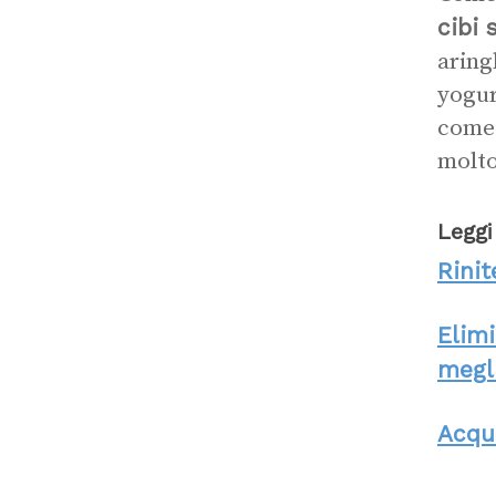
cibi 
aring
yogurt
come 
molto
Leggi
Rinit
Elimi
megl
Acqu