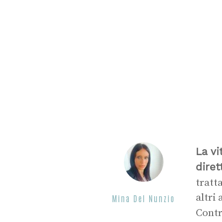
La v
diret
tratt
altri
Mina Del Nunzio
Contr