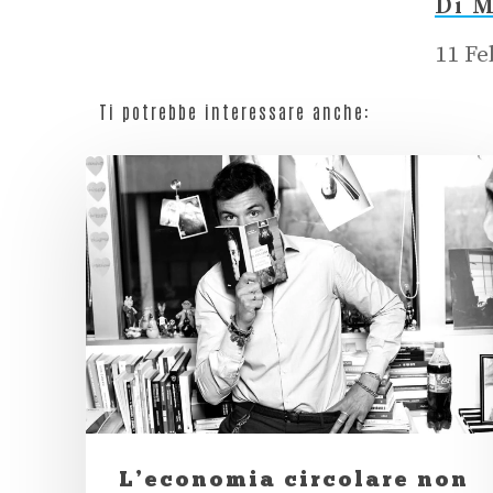
Di 
11 Fe
Ti potrebbe interessare anche:
L’economia circolare non