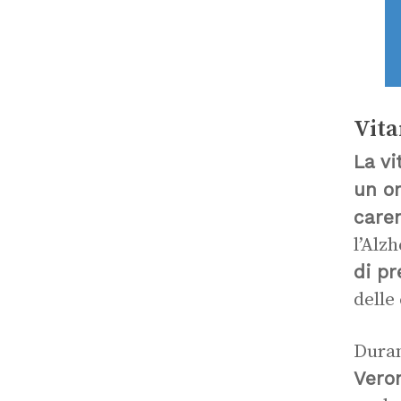
Vita
La v
un o
care
l’Alzh
di pr
delle
Duran
Veron