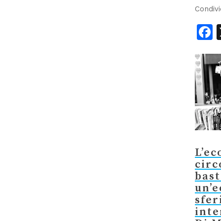
Condivi
F
L’e
circ
bast
un’
sfer
inte