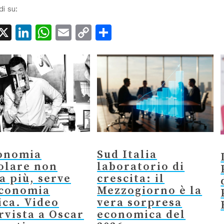
di su:
acebook
X
LinkedIn
WhatsApp
Email
Copy
Condividi
Link
conomia
Sud Italia
olare non
laboratorio di
a più, serve
crescita: il
economia
Mezzogiorno è la
ica. Video
vera sorpresa
rvista a Oscar
economica del