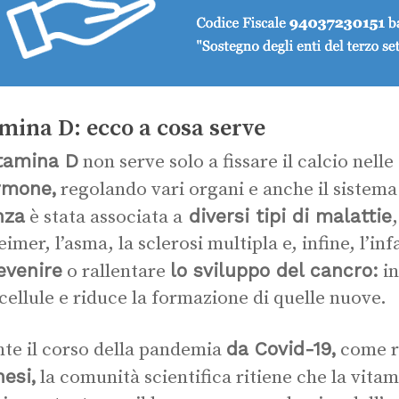
mina D: ecco a cosa serve
itamina D
non serve solo a fissare il calcio nell
rmone,
regolando vari organi e anche il sistem
nza
diversi tipi di malattie
è stata associata a
eimer, l’asma, la sclerosi multipla e, infine, l’in
evenire
lo sviluppo del cancro:
o rallentare
in
 cellule e riduce la formazione di quelle nuove.
da Covid-19,
te il corso della pandemia
come r
esi,
la comunità scientifica ritiene che la vita