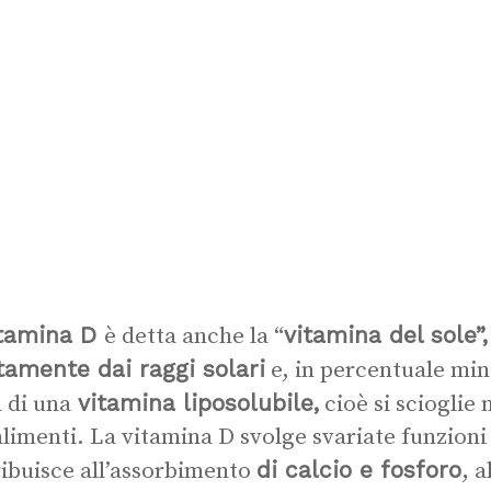
itamina D
vitamina del sole”,
è detta anche la “
tamente dai raggi solari
e, in percentuale mi
vitamina liposolubile,
a di una
cioè si scioglie 
 alimenti. La vitamina D svolge svariate funzion
di calcio e fosforo
ibuisce all’assorbimento
, 