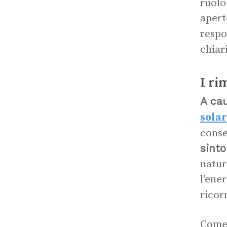
ruolo
apert
respo
chiar
I ri
A ca
solar
cons
sinto
natur
l’ene
ricor
Come 