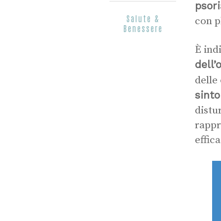
psori
Salute &
con p
Benessere
È ind
dell’
delle
sint
distu
rappr
effic