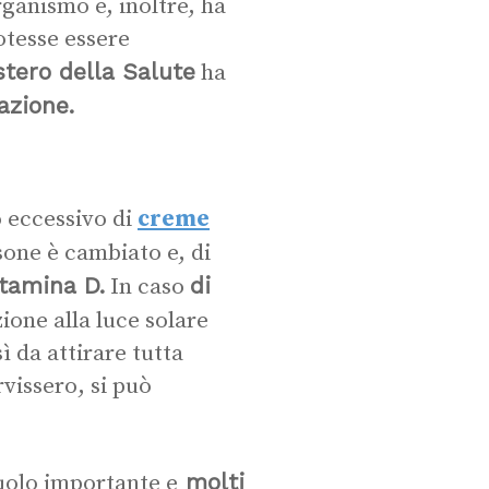
ganismo e, inoltre, ha
potesse essere
stero della Salute
ha
azione.
o eccessivo di
creme
sone è cambiato e, di
itamina D.
di
In caso
ione alla luce solare
ì da attirare tutta
rvissero, si può
molti
uolo importante e