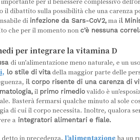
 importante per il benessere complessivo dell’or
o il dibattito sulla possibilità che una carenza 
infezione da Sars-CoV2,
l Mini
nsabile di
ma i
c’è nessuna correl
ito che per il momento non
medi per integrare la vitamina D
usa
di un’alimentazione meno naturale, e un us
lo stile di vita
i,
della maggior parte delle per
il corpo risente di una carenza di v
eguenza,
matologia,
primo rimedio
il
valido è un’esposiz
ale. Basterà fermarsi qualche minuto al sole cos
rgia di cui il corpo necessita. Inoltre, qualora se
integratori alimentari e fiale.
rere a
detto in precedenza,
l’alimentazione
ha un r