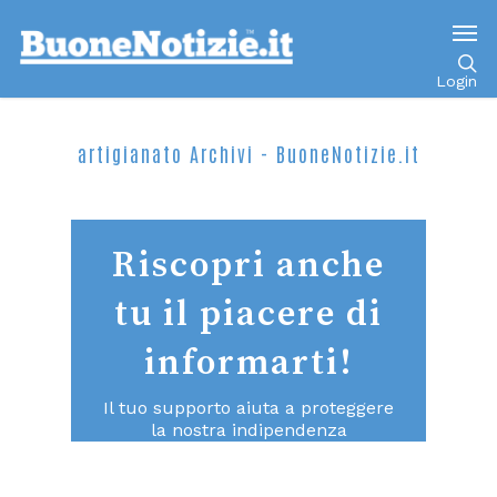
Login
artigianato Archivi - BuoneNotizie.it
Riscopri anche
tu il piacere di
informarti!
Il tuo supporto aiuta a proteggere
la nostra indipendenza
consentendoci di continuare a fare
un giornalismo di qualità aperto a
tutti.