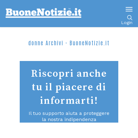
Login
donne Archivi - BuoneNotizie.it
Riscopri anche
tu il piacere di
informarti!
Il tuo supporto aiuta a proteggere
la nostra indipendenza
consentendoci di continuare a fare
un giornalismo di qualità aperto a
tutti.