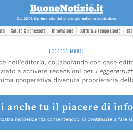
Dal 2001. Il primo sito italiano di giornalismo costruttivo
oro
Salute & Benessere
Innovazione
Cultura & Tempo Libero
Sto
Edoardo Monti
e nell'editoria, collaborando con case edi
iziato a scrivere recensioni per
Leggere:tutt
nima cooperativa divenuta proprietaria della
i anche tu il piacere di inf
 nostra indipendenza consentendoci di continuare a fare un 