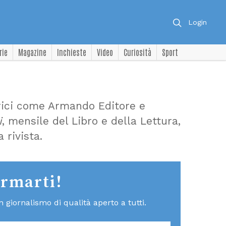
Login
rie
Magazine
Inchieste
Video
Curiosità
Sport
trici come Armando Editore e
i
, mensile del Libro e della Lettura,
 rivista.
ormarti!
giornalismo di qualità aperto a tutti.