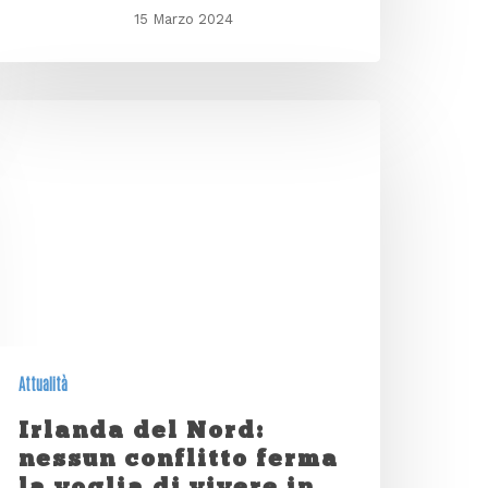
15 Marzo 2024
Attualità
Irlanda del Nord:
nessun conflitto ferma
la voglia di vivere in