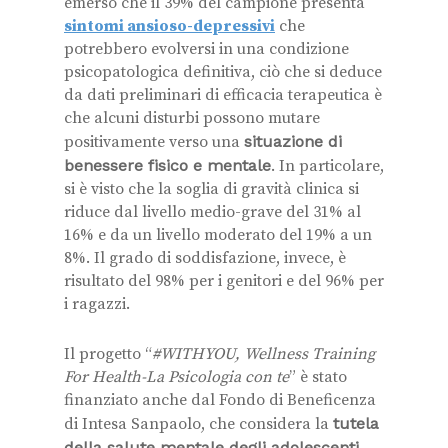
emerso che il 39% del campione presenta
sintomi ansioso-depressivi
che
potrebbero evolversi in una condizione
psicopatologica definitiva, ciò che si deduce
da dati preliminari di efficacia terapeutica è
che alcuni disturbi possono mutare
positivamente verso una
situazione di
benessere fisico e mentale
. In particolare,
si è visto che la soglia di gravità clinica si
riduce dal livello medio-grave del 31% al
16% e da un livello moderato del 19% a un
8%. Il grado di soddisfazione, invece, è
risultato del 98% per i genitori e del 96% per
i ragazzi.
Il progetto “
#WITHYOU, Wellness Training
For Health-La Psicologia con te
” è stato
finanziato anche dal Fondo di Beneficenza
di Intesa Sanpaolo, che considera la
tutela
della salute mentale degli adolescenti