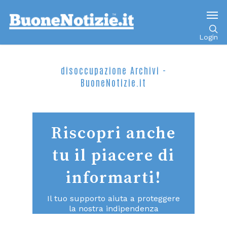
Login
disoccupazione Archivi -
BuoneNotizie.it
Riscopri anche
tu il piacere di
informarti!
Il tuo supporto aiuta a proteggere
la nostra indipendenza
consentendoci di continuare a fare