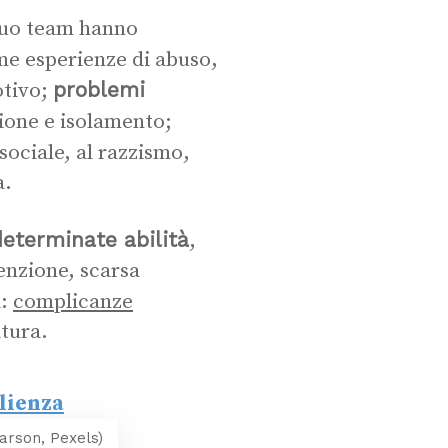
suo team hanno
me esperienze di abuso,
problemi
otivo;
ione e isolamento;
 sociale, al razzismo,
a.
determinate abilità
,
tenzione, scarsa
i:
complicanze
atura.
Larson, Pexels)