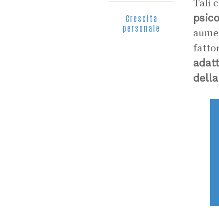
Tali 
psico
Crescita
personale
aumen
fattor
adat
della