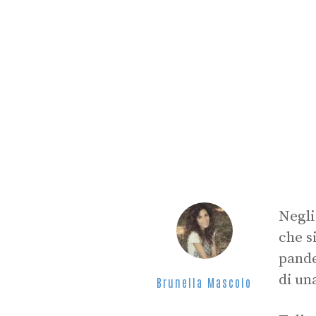
Negli
che s
pande
di un
Brunella Mascolo