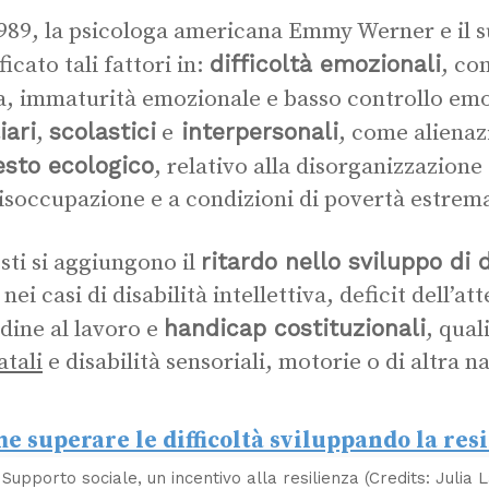
989, la psicologa americana Emmy Werner e il 
difficoltà emozionali
ficato tali fattori in:
, co
a, immaturità emozionale e basso controllo em
iari
scolastici
interpersonali
,
e
, come alienaz
esto ecologico
, relativo alla disorganizzazione
disoccupazione e a condizioni di povertà estrem
ritardo nello sviluppo di 
sti si aggiungono il
ei casi di disabilità intellettiva, deficit dell’at
handicap costituzionali
udine al lavoro e
, qual
atali
e disabilità sensoriali, motorie o di altra n
Supporto sociale, un incentivo alla resilienza (Credits: Julia 