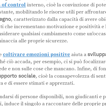
 of control
interno, cioè la convinzione di pote
stante, mobilitando le risorse utili per affronta
egno
, caratterizzato dalla capacità di avere obi
iti che incrementano motivazione e positività e
nsiderare qualsiasi cambiamento come un’occasi
inaccia alle proprie sicurezze.
svilupp
e
coltivare emozioni positive
aiuta a
ché ciò accada, per esempio, ci si può focalizzar
ede e non sulle cose che mancano. Infine, di f
upporto sociale
, cioè la consapevolezza di sent
ra e di essere stimati e apprezzati.
ndarsi di persone disponibili, non giudicanti e 
ti, induce il singolo a raccontare delle proprie 