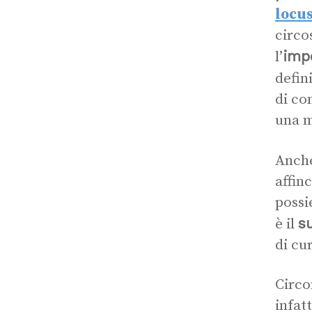
locus
circo
imp
l’
defin
di co
una m
Anch
affin
possi
s
è il
di cu
Circo
infat