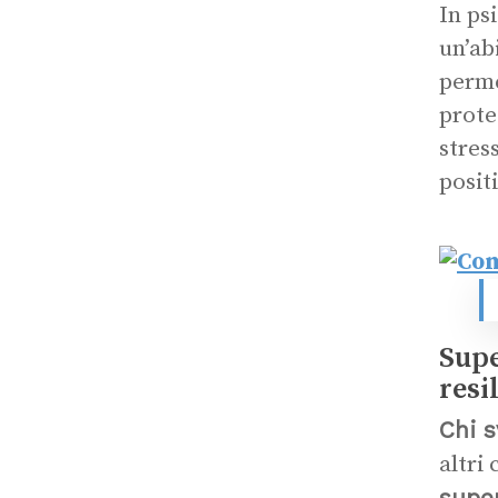
In ps
un’ab
perme
prote
stress
posit
Supe
resi
Chi s
altri
super