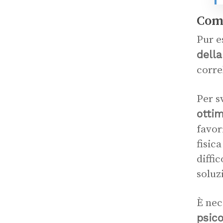
Come
Pur e
della
correl
Per s
ottim
favor
fisic
diffic
soluz
È nec
psico