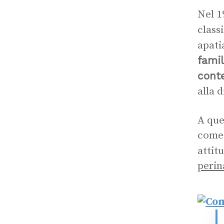
Nel 1
classi
apati
famil
cont
alla 
A que
come n
attit
perin