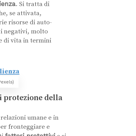
lienza
. Si tratta di
e, se attivata,
ie risorse di auto-
i negativi, molto
e di vita in termini
Pexels)
di protezione della
e relazioni umane e in
 per fronteggiare e
fattori protettivi