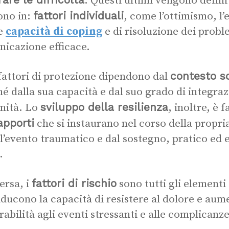
. Questi ultimi vengono defini
fattori individuali
ono in:
, come l’ottimismo, l’
e
capacità di coping
e di risoluzione dei prob
icazione efficace.
contesto s
 fattori di protezione dipendono dal
é dalla sua capacità e dal suo grado di integraz
sviluppo della resilienza
nità. Lo
, inoltre, è 
apporti
che si instaurano nel corso della propria
l’evento traumatico e dal sostegno, pratico ed e
.
fattori di rischio
ersa, i
sono tutti gli elementi
iducono la capacità di resistere al dolore e aumen
rabilità agli eventi stressanti e alle complicanz