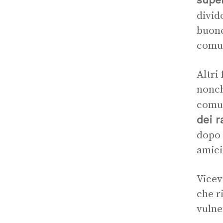
divid
buon
comun
Altri
nonch
comu
dei r
dopo 
amici
Vicev
che r
vulne