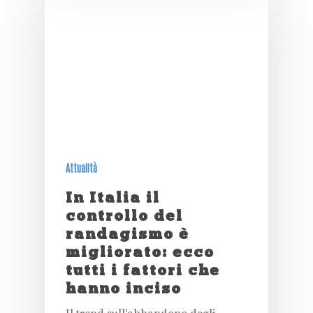
Attualità
In Italia il
controllo del
randagismo è
migliorato: ecco
tutti i fattori che
hanno inciso