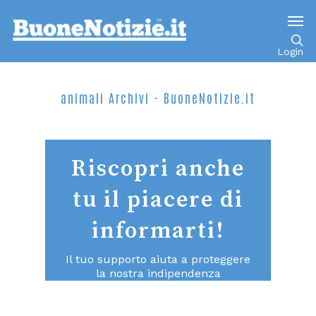
Login
animali Archivi - BuoneNotizie.it
Riscopri anche
tu il piacere di
informarti!
Il tuo supporto aiuta a proteggere
la nostra indipendenza
consentendoci di continuare a fare
un giornalismo di qualità aperto a
tutti.