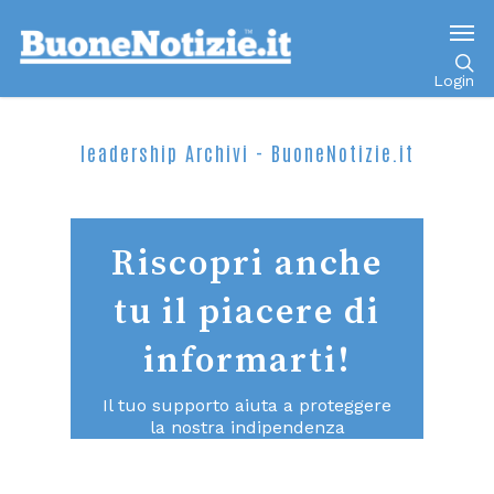
Login
leadership Archivi - BuoneNotizie.it
Riscopri anche
tu il piacere di
informarti!
Il tuo supporto aiuta a proteggere
la nostra indipendenza
consentendoci di continuare a fare
un giornalismo di qualità aperto a
tutti.